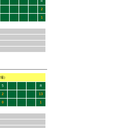
Ｒ
2
1
球場）
5
Ｒ
2
13
0
1