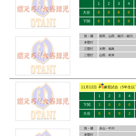
1
2
3
4
大谷
0
0
6
0
下関
0
0
0
0
投－捕
前田、山田、細川－細川、
本塁打
三塁打
大野、福島
二塁打
山田、村井
11月12日
練習試合（5年生以
1
2
3
4
下関
3
0
0
0
大谷
0
0
0
2
投－捕
永山－中川
本塁打