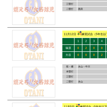
三塁打
二塁打
黒田
11月12日
練習試合（5年生以
1
2
3
4
塚原
0
2
0
0
大谷
0
0
0
2
投－捕
永山－中川
本塁打
三塁打
二塁打
永山
11月5日
練習試合（5年生以