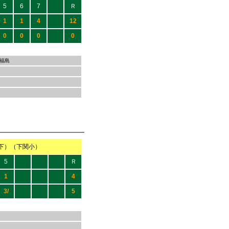
5
6
7
Ｒ
1
1
4
12
0
0
0
0
福島
下）（下関小）
5
Ｒ
1
4
3/
5