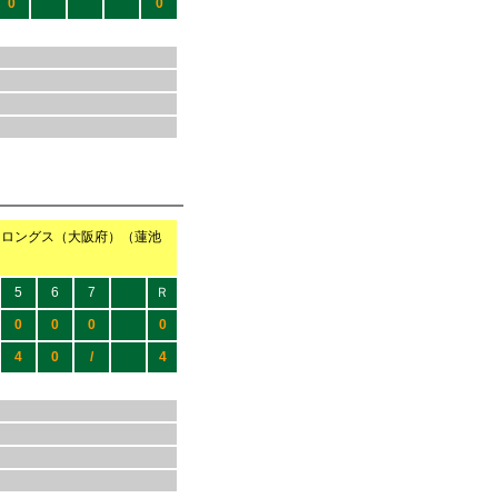
0
0
トロングス（大阪府）（蓮池
5
6
7
Ｒ
0
0
0
0
4
0
/
4