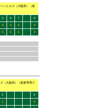
リーンヒルズ（大阪府）（新
5
6
7
Ｒ
0
0
0
0
0
0
0
0
ーズ（大阪府）（新家専用グ
5
Ｒ
2
8